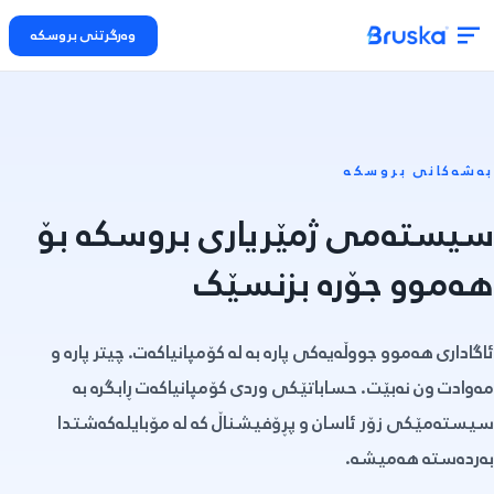
وەرگرتنی بروسکە
بەشەکانی بروسکە
سیستەمی ژمێریاری بروسکە بۆ
هەموو جۆرە بزنسێک
ئاگاداری هەموو جووڵەیەکی پارە بە لە کۆمپانیاکەت. چیتر پارە و
مەوادت ون نەبێت. حساباتێکی وردی کۆمپانیاکەت ڕابگرە بە
سیستەمێکی زۆر ئاسان و پڕۆفیشناڵ کە لە مۆبایلەکەشتدا
بەردەستە هەمیشە.