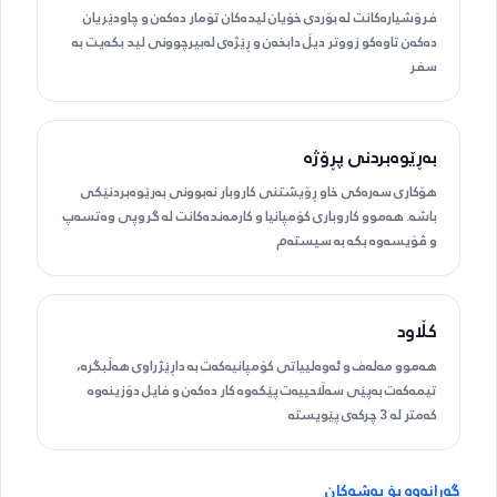
فرۆشیارەکانت لە بۆردی خۆیان لیدەکان تۆمار دەکەن و چاودێریان
دەکەن تاوەکو زووتر دیڵ دابخەن و ڕێژەی لەبیرچوونی لید بکەیت بە
سفر
بەڕێوەبردنی پڕۆژە
هۆکاری سەرەکی خاو ڕۆیشتنی کاروبار نەبوونی بەرێوەبردنێکی
باشە. هەموو کاروباری کۆمپانیا و کارمەندەکانت لە گروپی وەتسەپ
و ڤۆیسەوە بکە بە سیستەم
کڵاود
هەموو مەلەف و ئەوەلییاتی کۆمپانیەکەت بە داڕێژراوی هەڵبگرە،
تیمەکەت بەپێی سەڵاحییەت پێکەوە کار دەکەن و فایل دۆزینەوە
کەمتر لە 3 چرکەی پێویستە
گەڕانەوە بۆ بەشەکان