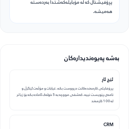
پڕۆفیشناڵ کە لە مۆبایلەکەشتدا بەردەستە
هەمیشە.
بەشە پەیوەندیدارەکان
ئێچ ئاڕ
پڕۆفایلی کارمەندەکانت درووست بکە، غیابات و مۆڵەت ئێگزڵ و
نامەی پێویست نییە، کەشفی مووچە بە 5 خولەک ئامادە بکە بۆ زیاتر
لە 100 کارمەند
CRM