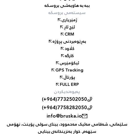
ببە بە هاوبەشی بروسکە
سیستەمی بروسکە
ژمێریاری
ئێچ ئاڕ
CRM
بەڕێوەبردنی پڕۆژە
کڵاود
کارگە
ئیکۆمێرس
GPS Tracking
پۆرتاڵ
FULL ERP
پەیوەندیکردن
(+964)7732502050
(+964)7758282050
info@bruska.io
سلێمانی، شەقامی مەلیک مەحموود، بینای سولی پۆینت، نهۆمی
سێهەم. خوار بەنزینخانەی بینایی