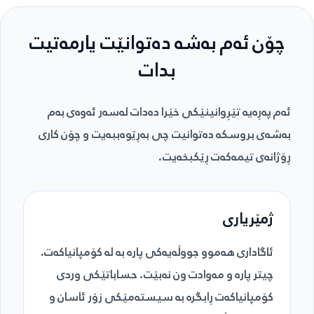
چۆن ئەم بەشە دەتوانێت یارمەتیت
بدات
ئەم پەڕەیە تێڕوانینێکی خێرا دەدات لەسەر ئەوەی بەم
بەشەی بروسکە دەتوانیت چی بەڕێوەببەیت و چۆن کاری
ڕۆژانەی تیمەکەت ڕێکبخەیت.
ژمێریاری
ئاگاداری هەموو جووڵەیەکی پارە بە لە کۆمپانیاکەت.
چیتر پارە و مەوادت ون نەبێت. حساباتێکی وردی
کۆمپانیاکەت ڕابگرە بە سیستەمێکی زۆر ئاسان و