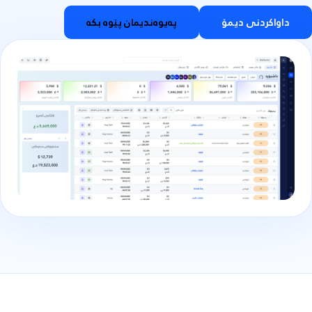
داواکردنی دیمۆ
پەیوەندیمان پێوە بکە