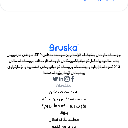
بروســکە خاوەنی یەکێک لە کارامەترین سیستەمەکانی ERP. خاوەنی ئەزموونی
چەند ساڵەیە و لەگەڵ کۆمپانیا گەورەکانی ناوچەکە کار دەکات. بروسکە لە ساڵی
2013ەوە لە بازاڕدایە و پێشەنگە. بروسکە کۆمپانیایەکی کەنەدییە و تۆمارکراوی
ویلایەتی ئۆنتاریۆیە لە کەنەدا
لینکەکان
تایبەتمەندییەکان
سیستەمەکانی بروســکە
بۆچی بروسکە هەڵبژێرم؟
بلۆگ
هەڵسانگاندنەکان
دەربارەی ئێمە